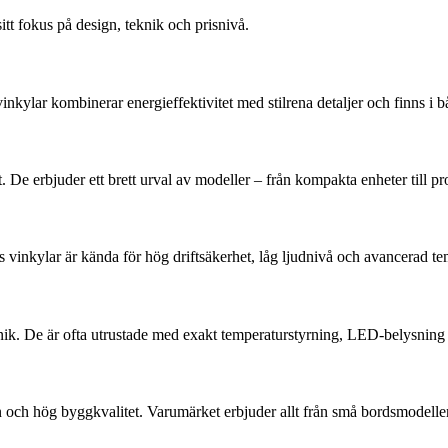
t fokus på design, teknik och prisnivå.
nkylar kombinerar energieffektivitet med stilrena detaljer och finns i 
 De erbjuder ett brett urval av modeller – från kompakta enheter till pr
 vinkylar är kända för hög driftsäkerhet, låg ljudnivå och avancerad te
k. De är ofta utrustade med exakt temperaturstyrning, LED-belysning oc
 och hög byggkvalitet. Varumärket erbjuder allt från små bordsmodeller t