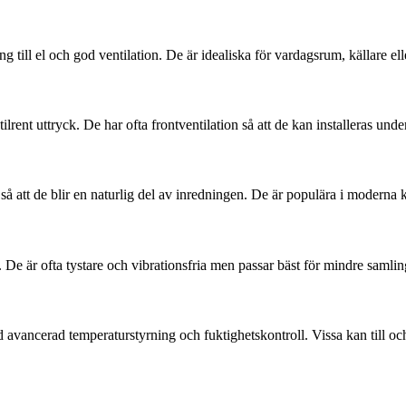
g till el och god ventilation. De är idealiska för vardagsrum, källare el
lrent uttryck. De har ofta frontventilation så att de kan installeras unde
 att de blir en naturlig del av inredningen. De är populära i moderna kö
 De är ofta tystare och vibrationsfria men passar bäst för mindre samli
ed avancerad temperaturstyrning och fuktighetskontroll. Vissa kan til