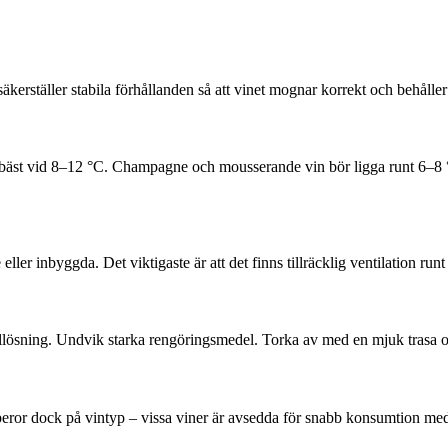
säkerställer stabila förhållanden så att vinet mognar korrekt och behålle
s bäst vid 8–12 °C. Champagne och mousserande vin bör ligga runt 6–8 °
eller inbyggda. Det viktigaste är att det finns tillräcklig ventilation run
ösning. Undvik starka rengöringsmedel. Torka av med en mjuk trasa och se 
beror dock på vintyp – vissa viner är avsedda för snabb konsumtion meda