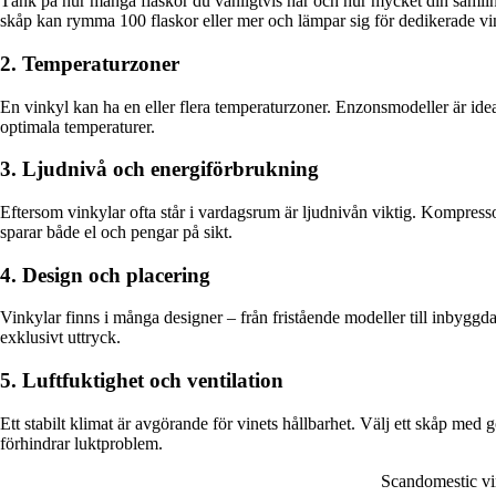
Tänk på hur många flaskor du vanligtvis har och hur mycket din samli
skåp kan rymma 100 flaskor eller mer och lämpar sig för dedikerade v
2. Temperaturzoner
En vinkyl kan ha en eller flera temperaturzoner. Enzonsmodeller är ideal
optimala temperaturer.
3. Ljudnivå och energiförbrukning
Eftersom vinkylar ofta står i vardagsrum är ljudnivån viktig. Kompressor
sparar både el och pengar på sikt.
4. Design och placering
Vinkylar finns i många designer – från fristående modeller till inbyggd
exklusivt uttryck.
5. Luftfuktighet och ventilation
Ett stabilt klimat är avgörande för vinets hållbarhet. Välj ett skåp med g
förhindrar luktproblem.
Scandomestic vi