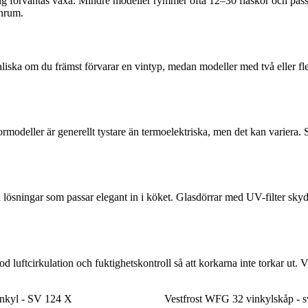
ng förväntas växa. Mindre modeller rymmer ofta 12–30 flaskor och pass
inrum.
iska om du främst förvarar en vintyp, medan modeller med två eller fler 
modeller är generellt tystare än termoelektriska, men det kan variera. S
a lösningar som passar elegant in i köket. Glasdörrar med UV-filter sky
od luftcirkulation och fuktighetskontroll så att korkarna inte torkar ut. V
nkyl - SV 124 X
Vestfrost WFG 32 vinkylskåp - s