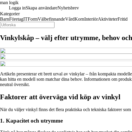
man logik
Logga in
Skapa användare
Nyhetsbrev
Kategorier
Barn
Företag
IT
Form
Välbefinnande
Vård
Korn
Interiör
Aktiviteter
Fritid
Vinkylskåp – välj efter utrymme, behov och
Artikeln presenterar ett brett urval av vinkylar – från kompakta modeller 
kan hitta en modell som matchar dina behov. Informationen om produktern
neutral översikt.
Faktorer att överväga vid köp av vinkyl
När du väljer vinkyl finns det flera praktiska och tekniska faktorer so
1. Kapacitet och utrymme