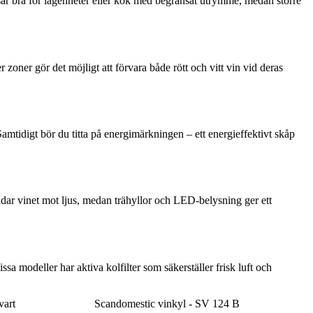
ar bra för lägenheter eller kök med begränsat utrymme, medan större
zoner gör det möjligt att förvara både rött och vitt vin vid deras
amtidigt bör du titta på energimärkningen – ett energieffektivt skåp
ddar vinet mot ljus, medan trähyllor och LED-belysning ger ett
issa modeller har aktiva kolfilter som säkerställer frisk luft och
vart
Scandomestic vinkyl - SV 124 B