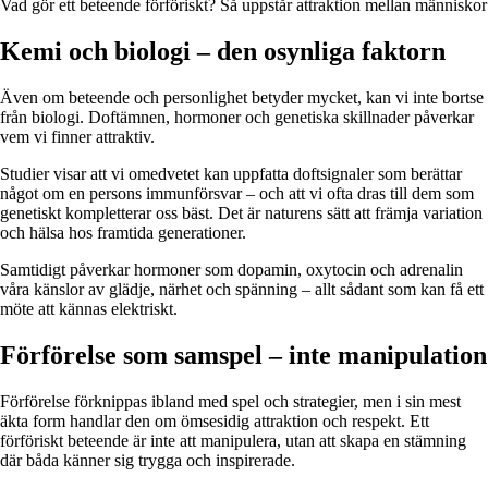
Vad gör ett beteende förföriskt? Så uppstår attraktion mellan människor
Kemi och biologi – den osynliga faktorn
Även om beteende och personlighet betyder mycket, kan vi inte bortse
från biologi. Doftämnen, hormoner och genetiska skillnader påverkar
vem vi finner attraktiv.
Studier visar att vi omedvetet kan uppfatta doftsignaler som berättar
något om en persons immunförsvar – och att vi ofta dras till dem som
genetiskt kompletterar oss bäst. Det är naturens sätt att främja variation
och hälsa hos framtida generationer.
Samtidigt påverkar hormoner som dopamin, oxytocin och adrenalin
våra känslor av glädje, närhet och spänning – allt sådant som kan få ett
möte att kännas elektriskt.
Förförelse som samspel – inte manipulation
Förförelse förknippas ibland med spel och strategier, men i sin mest
äkta form handlar den om ömsesidig attraktion och respekt. Ett
förföriskt beteende är inte att manipulera, utan att skapa en stämning
där båda känner sig trygga och inspirerade.