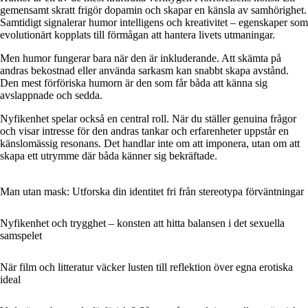
gemensamt skratt frigör dopamin och skapar en känsla av samhörighet.
Samtidigt signalerar humor intelligens och kreativitet – egenskaper som
evolutionärt kopplats till förmågan att hantera livets utmaningar.
Men humor fungerar bara när den är inkluderande. Att skämta på
andras bekostnad eller använda sarkasm kan snabbt skapa avstånd.
Den mest förföriska humorn är den som får båda att känna sig
avslappnade och sedda.
Nyfikenhet spelar också en central roll. När du ställer genuina frågor
och visar intresse för den andras tankar och erfarenheter uppstår en
känslomässig resonans. Det handlar inte om att imponera, utan om att
skapa ett utrymme där båda känner sig bekräftade.
Man utan mask: Utforska din identitet fri från stereotypa förväntningar
Nyfikenhet och trygghet – konsten att hitta balansen i det sexuella
samspelet
När film och litteratur väcker lusten till reflektion över egna erotiska
ideal