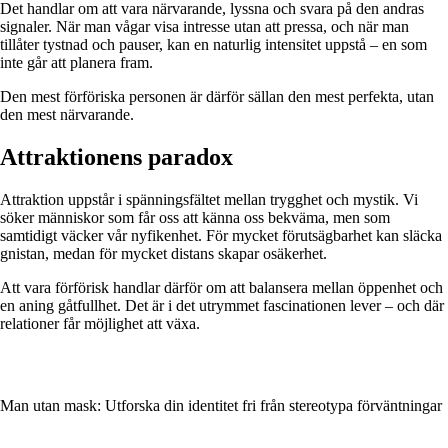
Det handlar om att vara närvarande, lyssna och svara på den andras
signaler. När man vågar visa intresse utan att pressa, och när man
tillåter tystnad och pauser, kan en naturlig intensitet uppstå – en som
inte går att planera fram.
Den mest förföriska personen är därför sällan den mest perfekta, utan
den mest närvarande.
Attraktionens paradox
Attraktion uppstår i spänningsfältet mellan trygghet och mystik. Vi
söker människor som får oss att känna oss bekväma, men som
samtidigt väcker vår nyfikenhet. För mycket förutsägbarhet kan släcka
gnistan, medan för mycket distans skapar osäkerhet.
Att vara förförisk handlar därför om att balansera mellan öppenhet och
en aning gåtfullhet. Det är i det utrymmet fascinationen lever – och där
relationer får möjlighet att växa.
Man utan mask: Utforska din identitet fri från stereotypa förväntningar