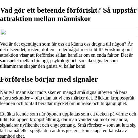
Vad gör ett beteende förföriskt? Så uppstår
attraktion mellan människor
Vad är det egentligen som får oss att känna oss dragna till någon? Är
det utseendet, rösten, doften – eller något mer subtilt? Forskning om
attraktion visar att förförelse sällan handlar om en enda faktor. Det är
samspelet mellan biologi, psykologi och sociala signaler som
tillsammans skapar den gnista vi kallar kemi.
Förförelse börjar med signaler
När två människor möts sker en mängd små signalutbyten på bara
några sekunder – ofta utan att vi ens märker det. Blickar, kroppsspråk,
leenden och tonfall berättar mycket om intresse och tillgänglighet.
Ett äkta leende som når ögonen uppfattas som ett tecken på värme och
tillit. En öppen kroppshållning, där man vänder sig mot den andra,
signalerar nyfikenhet och engagemang. Små rörelser – som att luta sig
lätt framåt eller spegla den andras gester – kan skapa en känsla av
samhörighet.