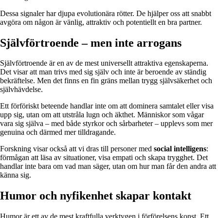
Dessa signaler har djupa evolutionära rötter. De hjälper oss att snabbt
avgöra om någon är vänlig, attraktiv och potentiellt en bra partner.
Självförtroende – men inte arrogans
Självförtroende är en av de mest universellt attraktiva egenskaperna.
Det visar att man trivs med sig själv och inte är beroende av ständig
bekräftelse. Men det finns en fin gräns mellan trygg självsäkerhet och
självhävdelse.
Ett förföriskt beteende handlar inte om att dominera samtalet eller visa
upp sig, utan om att utstråla lugn och äkthet. Människor som vågar
vara sig själva – med både styrkor och sårbarheter – upplevs som mer
genuina och därmed mer tilldragande.
Forskning visar också att vi dras till personer med
social intelligens
:
förmågan att läsa av situationer, visa empati och skapa trygghet. Det
handlar inte bara om vad man säger, utan om hur man får den andra att
känna sig.
Humor och nyfikenhet skapar kontakt
Humor är ett av de mest kraftfulla verktygen i förförelsens konst. Ett