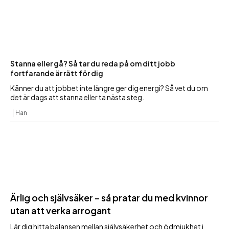
Stanna eller gå? Så tar du reda på om ditt jobb
fortfarande är rätt för dig
Känner du att jobbet inte längre ger dig energi? Så vet du om
det är dags att stanna eller ta nästa steg.
Han
Ärlig och självsäker – så pratar du med kvinnor
utan att verka arrogant
Lär dig hitta balansen mellan självsäkerhet och ödmjukhet i