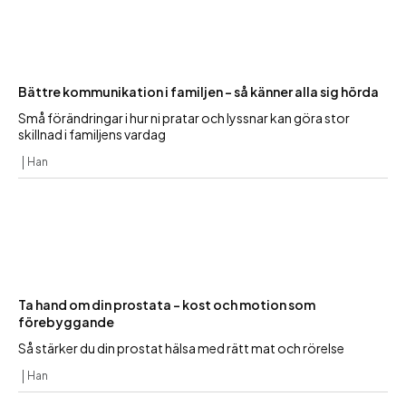
Bättre kommunikation i familjen – så känner alla sig hörda
Små förändringar i hur ni pratar och lyssnar kan göra stor
skillnad i familjens vardag
Han
Ta hand om din prostata – kost och motion som
förebyggande
Så stärker du din prostat hälsa med rätt mat och rörelse
Han