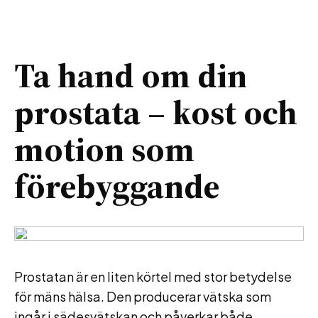
Ta hand om din
prostata – kost och
motion som
förebyggande
Prostatan är en liten körtel med stor betydelse
för mäns hälsa. Den producerar vätska som
ingår i sädesvätskan och påverkar både