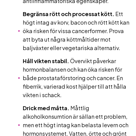
antiinflammatoriska egenskaper.
Begränsa rött och processat kött.
Ett
högt intag av korv, bacon och rött kött kan
öka risken för vissa cancerformer. Prova
att byta ut några köttmåltider mot
baljväxter eller vegetariska alternativ.
Håll vikten stabil.
Övervikt påverkar
hormonbalansen och kan öka risken för
både prostataförstoring och cancer. En
fiberrik, varierad kost hjälper till att hålla
vikten i schack.
Drick med måtta.
Måttlig
alkoholkonsumtion är sällan ett problem,
men ett högt intag kan belasta levern och
hormonsystemet. Vatten, örtte och grönt