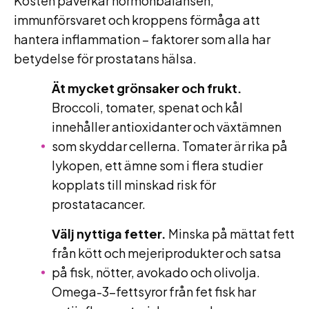
Kosten påverkar hormonbalansen,
immunförsvaret och kroppens förmåga att
hantera inflammation – faktorer som alla har
betydelse för prostatans hälsa.
Ät mycket grönsaker och frukt.
Broccoli, tomater, spenat och kål
innehåller antioxidanter och växtämnen
som skyddar cellerna. Tomater är rika på
lykopen, ett ämne som i flera studier
kopplats till minskad risk för
prostatacancer.
Välj nyttiga fetter.
Minska på mättat fett
från kött och mejeriprodukter och satsa
på fisk, nötter, avokado och olivolja.
Omega-3-fettsyror från fet fisk har