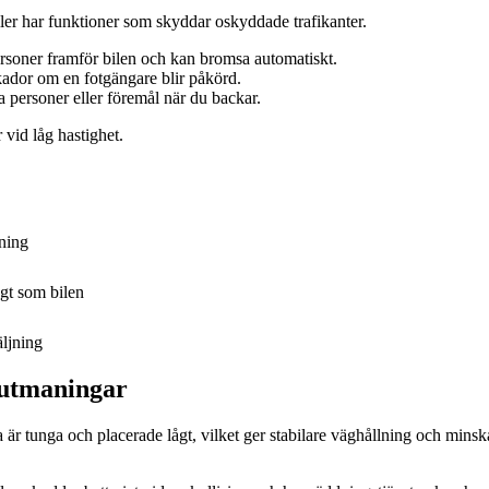
ler har funktioner som skyddar oskyddade trafikanter.
soner framför bilen och kan bromsa automatiskt.
ador om en fotgängare blir påkörd.
a personer eller föremål när du backar.
 vid låg hastighet.
rning
gt som bilen
äljning
 utmaningar
a är tunga och placerade lågt, vilket ger stabilare väghållning och minskar