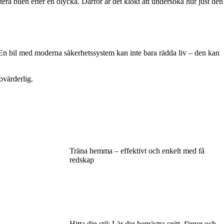
era bilen efter en olycka. Därför är det klokt att undersöka hur just den
tet. En bil med moderna säkerhetssystem kan inte bara rädda liv – den kan
ovärderlig.
Träna hemma – effektivt och enkelt med få
redskap
Hitta din stil: Lär dig bemästra snitt, färger och