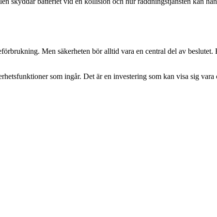
len skyddar batteriet vid en kollision och hur räddningstjänsten kan hant
ränsleförbrukning. Men säkerheten bör alltid vara en central del av beslu
äkerhetsfunktioner som ingår. Det är en investering som kan visa sig vara 