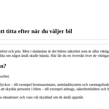
t titta efter när du väljer bil
omfort och pris. Men i slutändan är det bilens säkerhet som är allra vikti
om något ändå skulle hända. Här får du en översikt över de viktigaste s
en?
erhet.
yckor – till exempel bromsassistans, antisladdsystem och varningsfunk
l att skydda personer i bilen – till exempel airbags, säkerhetsbälten och 
ga situationer och vara väl skyddad om de ändå uppstår.