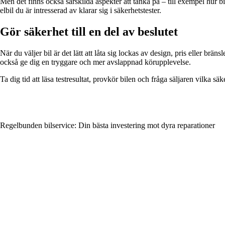
Men det finns också särskilda aspekter att tänka på – till exempel hur bi
elbil du är intresserad av klarar sig i säkerhetstester.
Gör säkerhet till en del av beslutet
När du väljer bil är det lätt att låta sig lockas av design, pris eller b
också ge dig en tryggare och mer avslappnad körupplevelse.
Ta dig tid att läsa testresultat, provkör bilen och fråga säljaren vilka s
Regelbunden bilservice: Din bästa investering mot dyra reparationer