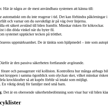
r. Här är några av de mest användbara systemen att känna till:
automatiskt om du inte reagerar i tid. Det kan förhindra påkörningar i s
körfält och varnar om du oavsiktligt är på väg över linjerna.
lla ett säkert avstånd till bilen framför. Minskar risken för kökrockar.
ist i din döda vinkel när du byter fil.
om systemet upptäcker tecken på trötthet.
 förarens uppmärksamhet. De är tänkta som hjälpmedel – inte som autopi
. Därför är den passiva säkerheten fortfarande avgörande.
e förare och passagerare vid kollision. Kontrollera hur många airbags bil
tätt mot kroppen i samma ögonblick som olyckan sker, vilket minskar risken
dela krockkrafter så att kupén förblir så intakt som möjligt.
. En viktig detalj för familjer med små barn.
g
. Det är en oberoende säkerhetsbedömning som visar hur väl bilen klarar
cyklister