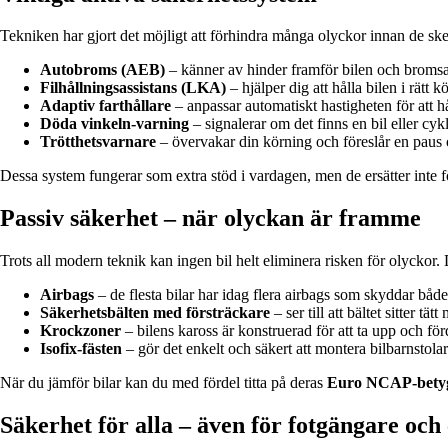
Tekniken har gjort det möjligt att förhindra många olyckor innan de ske
Autobroms (AEB)
– känner av hinder framför bilen och bromsar 
Filhållningsassistans (LKA)
– hjälper dig att hålla bilen i rätt 
Adaptiv farthållare
– anpassar automatiskt hastigheten för att hå
Döda vinkeln-varning
– signalerar om det finns en bil eller cykl
Trötthetsvarnare
– övervakar din körning och föreslår en paus 
Dessa system fungerar som extra stöd i vardagen, men de ersätter inte
Passiv säkerhet – när olyckan är framme
Trots all modern teknik kan ingen bil helt eliminera risken för olyckor
Airbags
– de flesta bilar har idag flera airbags som skyddar båd
Säkerhetsbälten med försträckare
– ser till att bältet sitter 
Krockzoner
– bilens kaross är konstruerad för att ta upp och för
Isofix-fästen
– gör det enkelt och säkert att montera bilbarnstolar
När du jämför bilar kan du med fördel titta på deras
Euro NCAP-bety
Säkerhet för alla – även för fotgängare och 