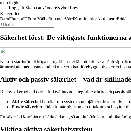
man logik
Logga in
Skapa användare
Nyhetsbrev
Kategorier
Barn
Företag
IT
Form
Välbefinnande
Vård
Korn
Interiör
Aktiviteter
Fritid
Säkerhet först: De viktigaste funktionerna at
När du står inför att köpa en ny bil är det lätt att fokusera på design, k
är utrustade med avancerad teknik som kan förebygga olyckor och skydda 
Aktiv och passiv säkerhet – vad är skillnad
Bilens säkerhet delas ofta in i två huvudkategorier:
aktiv
och
passiv
säk
Aktiv säkerhet
handlar om system som hjälper dig att undvika ol
Passiv säkerhet
träder in när olyckan är ett faktum och syftar til
En säker bil kombinerar båda delarna, så att du både kan undvika farli
Viktiga aktiva säkerhetssystem