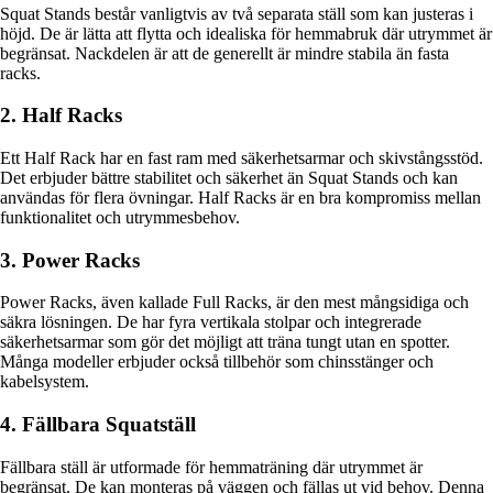
Squat Stands består vanligtvis av två separata ställ som kan justeras i
höjd. De är lätta att flytta och idealiska för hemmabruk där utrymmet är
begränsat. Nackdelen är att de generellt är mindre stabila än fasta
racks.
2. Half Racks
Ett Half Rack har en fast ram med säkerhetsarmar och skivstångsstöd.
Det erbjuder bättre stabilitet och säkerhet än Squat Stands och kan
användas för flera övningar. Half Racks är en bra kompromiss mellan
funktionalitet och utrymmesbehov.
3. Power Racks
Power Racks, även kallade Full Racks, är den mest mångsidiga och
säkra lösningen. De har fyra vertikala stolpar och integrerade
säkerhetsarmar som gör det möjligt att träna tungt utan en spotter.
Många modeller erbjuder också tillbehör som chinsstänger och
kabelsystem.
4. Fällbara Squatställ
Fällbara ställ är utformade för hemmaträning där utrymmet är
begränsat. De kan monteras på väggen och fällas ut vid behov. Denna