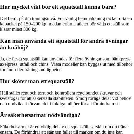
Hur mycket vikt bör ett squatställ kunna bära?
Det beror på din träningsnivå. För vanlig hemmaträning räcker ofta en
kapacitet på 150–200 kg, medan erfarna atleter bör välja ett ställ som
klarar minst 300 kg.
Kan man använda ett squatställ för andra övningar
än knäböj?
Ja, de flesta squatställ kan användas för flera övningar som bänkpress,
axelpress, utfall och chins. Vissa modeller kan byggas ut med tillbehör
för ännu fler träningsmöjligheter.
Hur sköter man ett squatställ?
Håll stället rent och torrt och kontrollera regelbundet skruvar och
svetsfogar för att säkerställa stabiliteten. Smörj rörliga delar vid behov
och undvik att förvara det i fuktiga miljöer för att förhindra rost.
Är säkerhetsarmar nödvändiga?
Säkerhetsarmar är en viktig del av ett squatställ, särskilt om du tränar
ensam. De förhindrar att stången faller till marken om du inte kan