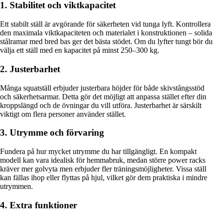
1. Stabilitet och viktkapacitet
Ett stabilt ställ är avgörande för säkerheten vid tunga lyft. Kontrollera
den maximala viktkapaciteten och materialet i konstruktionen – solida
stålramar med bred bas ger det bästa stödet. Om du lyfter tungt bör du
välja ett ställ med en kapacitet på minst 250–300 kg.
2. Justerbarhet
Många squatställ erbjuder justerbara höjder för både skivstångsstöd
och säkerhetsarmar. Detta gör det möjligt att anpassa stället efter din
kroppslängd och de övningar du vill utföra. Justerbarhet är särskilt
viktigt om flera personer använder stället.
3. Utrymme och förvaring
Fundera på hur mycket utrymme du har tillgängligt. En kompakt
modell kan vara idealisk för hemmabruk, medan större power racks
kräver mer golvyta men erbjuder fler träningsmöjligheter. Vissa ställ
kan fällas ihop eller flyttas på hjul, vilket gör dem praktiska i mindre
utrymmen.
4. Extra funktioner