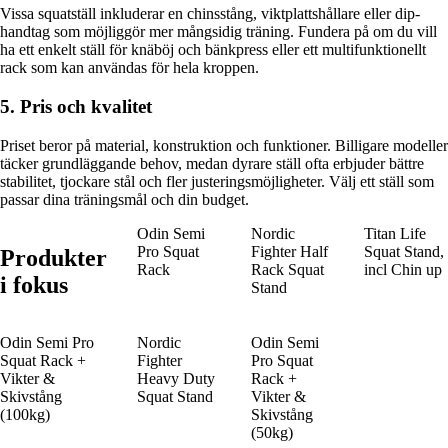
Vissa squatställ inkluderar en chinsstång, viktplattshållare eller dip-
handtag som möjliggör mer mångsidig träning. Fundera på om du vill
ha ett enkelt ställ för knäböj och bänkpress eller ett multifunktionellt
rack som kan användas för hela kroppen.
5. Pris och kvalitet
Priset beror på material, konstruktion och funktioner. Billigare modeller
täcker grundläggande behov, medan dyrare ställ ofta erbjuder bättre
stabilitet, tjockare stål och fler justeringsmöjligheter. Välj ett ställ som
passar dina träningsmål och din budget.
Odin Semi
Nordic
Titan Life
Pro Squat
Fighter Half
Squat Stand,
Produkter
Rack
Rack Squat
incl Chin up
i fokus
Stand
Odin Semi Pro
Nordic
Odin Semi
Squat Rack +
Fighter
Pro Squat
Vikter &
Heavy Duty
Rack +
Skivstång
Squat Stand
Vikter &
(100kg)
Skivstång
(50kg)