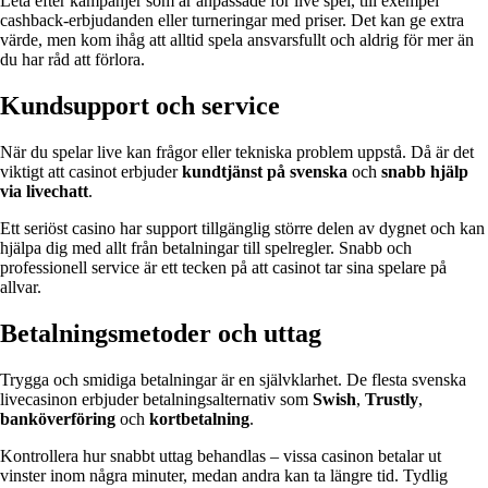
Leta efter kampanjer som är anpassade för live spel, till exempel
cashback-erbjudanden eller turneringar med priser. Det kan ge extra
värde, men kom ihåg att alltid spela ansvarsfullt och aldrig för mer än
du har råd att förlora.
Kundsupport och service
När du spelar live kan frågor eller tekniska problem uppstå. Då är det
viktigt att casinot erbjuder
kundtjänst på svenska
och
snabb hjälp
via livechatt
.
Ett seriöst casino har support tillgänglig större delen av dygnet och kan
hjälpa dig med allt från betalningar till spelregler. Snabb och
professionell service är ett tecken på att casinot tar sina spelare på
allvar.
Betalningsmetoder och uttag
Trygga och smidiga betalningar är en självklarhet. De flesta svenska
livecasinon erbjuder betalningsalternativ som
Swish
,
Trustly
,
banköverföring
och
kortbetalning
.
Kontrollera hur snabbt uttag behandlas – vissa casinon betalar ut
vinster inom några minuter, medan andra kan ta längre tid. Tydlig